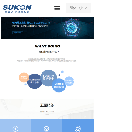
끀
简体中文
ꀅ