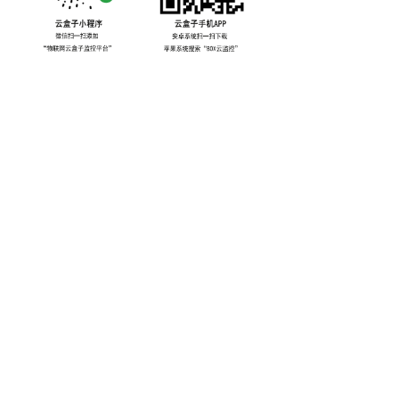
13391325535
全国服务热线：
微信扫码：
版权所有 © 
速控云（上海）智能科技有限公司
沪ICP备18038799号
本网站由阿里云提供云计算及安全服务