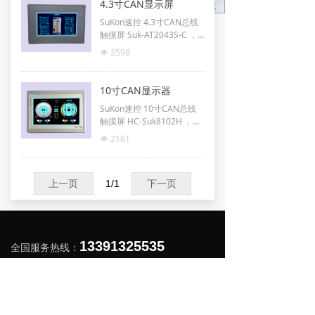
4.3寸CAN显示屏
SuKon速控 4.3寸CAN总线
触摸屏 Suk-AT2043S-C ，
支持CAN 2.0B协议，包括C
2598
넶
AN OPEN、SAE J1939等
10寸CAN显示器
SuKon速控 10寸CAN总线
触摸屏 HC-Suk8102H ，支
持CAN 2.0B协议，包括CA
2181
넶
N OPEN、SAE J1939等，可
扩展支持摄像头监视。
上一页
1
/
1
下一页
13391325535
全国服务热线：
微信扫码：